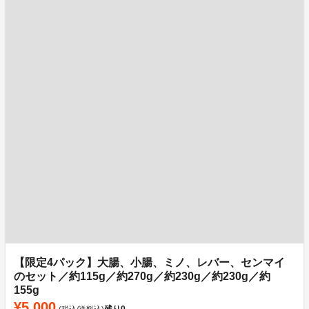
【限定4パック】大腸、小腸、ミノ、レバー、センマイ
のセット／約115g／約270g／約230g／約230g／約
155g
¥5,000
残り
0
(税込/送料込)