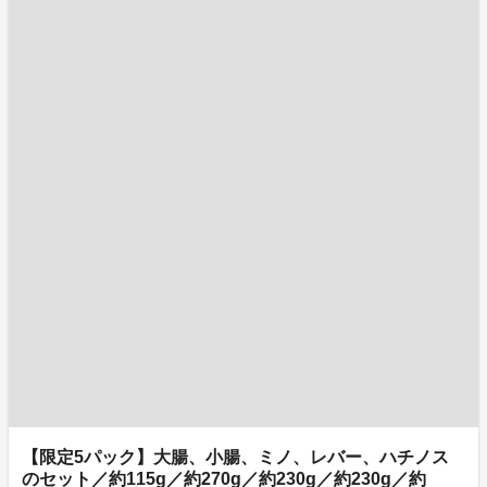
【限定5パック】大腸、小腸、ミノ、レバー、ハチノス
のセット／約115g／約270g／約230g／約230g／約