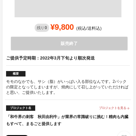
¥9,800
0
残り
(税込/送料込)
販売終了
ご提供予定時期：2022年3月下旬より順次発送
概要
モモのなかでも、サシ（脂）がいっぱい入る部位なんです。2パック
の限定となってしまいますが、焼肉にして召し上がっていただければ
と思い、ご提供いたします。
プロジェクト名
プロジェクトを見る
arrow_forward
「和牛界の刺客 秋田由利牛」が業界の常識破りに挑む！精肉も内臓
もすべて、まるごと提供します