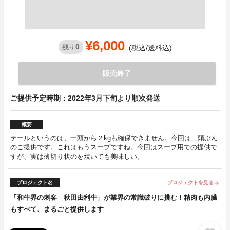
¥6,000
0
残り
(税込/送料込)
販売終了
ご提供予定時期：2022年3月下旬より順次発送
概要
テールというのは、一頭から２kgも確保できません。今回は二頭ぶん
のご提供です。これはもうスープですね。今回はスープ用での提供で
すが、実は薄切り状のを焼いても美味しい。
プロジェクト名
プロジェクトを見る
arrow_forward
「和牛界の刺客 秋田由利牛」が業界の常識破りに挑む！精肉も内臓
もすべて、まるごと提供します