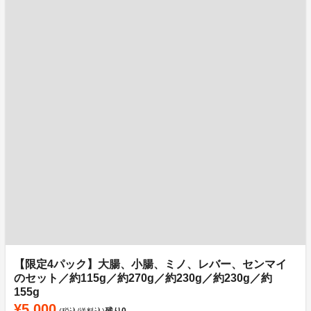
【限定4パック】大腸、小腸、ミノ、レバー、センマイ
のセット／約115g／約270g／約230g／約230g／約
155g
¥5,000
残り
0
(税込/送料込)