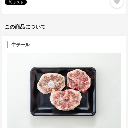
favorite
この商品について
牛テール