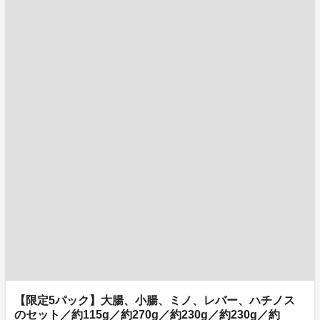
【限定5パック】大腸、小腸、ミノ、レバー、ハチノス
のセット／約115g／約270g／約230g／約230g／約