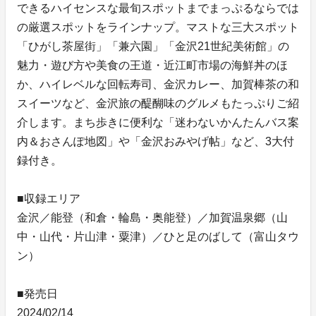
できるハイセンスな最旬スポットまでまっぷるならでは
の厳選スポットをラインナップ。マストな三大スポット
「ひがし茶屋街」「兼六園」「金沢21世紀美術館」の
魅力・遊び方や美食の王道・近江町市場の海鮮丼のほ
か、ハイレベルな回転寿司、金沢カレー、加賀棒茶の和
スイーツなど、金沢旅の醍醐味のグルメもたっぷりご紹
介します。まち歩きに便利な「迷わないかんたんバス案
内＆おさんぽ地図」や「金沢おみやげ帖」など、3大付
録付き。
■収録エリア
金沢／能登（和倉・輪島・奥能登）／加賀温泉郷（山
中・山代・片山津・粟津）／ひと足のばして（富山タウ
ン）
■発売日
2024/02/14