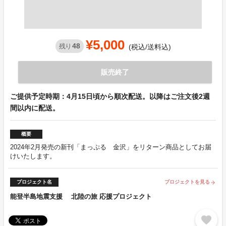
¥5,000
48
残り
(税込/送料込)
販売終了
ご提供予定時期：4月15日頃から順次配送。以降はご注文後2週
間以内に配送。
概要
2024年2月発売の新刊「まっぷる 金沢」をリターン商品としてお届
けいたします。
プロジェクト名
プロジェクトを見る
arrow_forward
能登半島地震支援 北陸の旅 応援プロジェクト
favorite