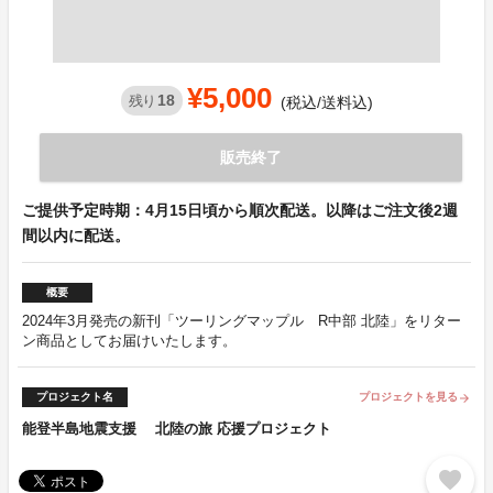
¥5,000
18
残り
(税込/送料込)
販売終了
ご提供予定時期：4月15日頃から順次配送。以降はご注文後2週
間以内に配送。
概要
2024年3月発売の新刊「ツーリングマップル R中部 北陸」をリター
ン商品としてお届けいたします。
プロジェクト名
プロジェクトを見る
arrow_forward
能登半島地震支援 北陸の旅 応援プロジェクト
favorite