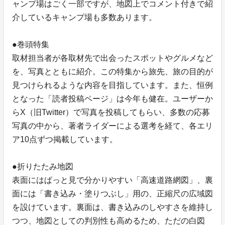
ャンプ場はごく一部ですが、地図上でコメント付きで紹
介しているキャンプ場も多数あります。
●巻頭特集
取材担当者が各取材先で出会ったスポットやグルメなど
を、写真とともに紹介。この特集から旅先、旅の目的が
見つけられるような内容を目指しています。また、恒例
となった「読者投稿ページ」は今年も健在。ユーザーか
らX（旧Twitter）で写真を投稿してもらい、多数の応募
写真の中から、著者ライダーによる選考を経て、各エリ
ア10点ずつ掲載しています。
●折りたたみ地図
表面にはぱっと見で分かりやすい「高速道路網図」、裏
面には「書き込み・塗りつぶし」用の、正縮尺の広域図
を設けています。裏面は、書き込みのしやすさを維持し
つつ、地図としての判別性も高めるため、ただの白図