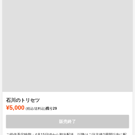
石川のトリセツ
¥5,000
残り
29
(税込/送料込)
販売終了
ご提供予定時期：4月15日頃から順次配送。以降はご注文後2週間以内に配