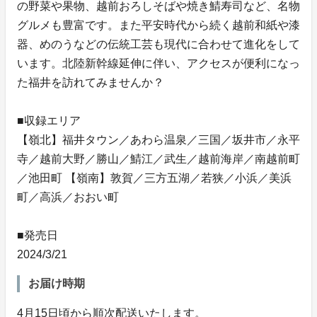
の野菜や果物、越前おろしそばや焼き鯖寿司など、名物
グルメも豊富です。また平安時代から続く越前和紙や漆
器、めのうなどの伝統工芸も現代に合わせて進化をして
います。北陸新幹線延伸に伴い、アクセスが便利になっ
た福井を訪れてみませんか？
■収録エリア
【嶺北】福井タウン／あわら温泉／三国／坂井市／永平
寺／越前大野／勝山／鯖江／武生／越前海岸／南越前町
／池田町 【嶺南】敦賀／三方五湖／若狭／小浜／美浜
町／高浜／おおい町
■発売日
2024/3/21
お届け時期
4月15日頃から順次配送いたします。