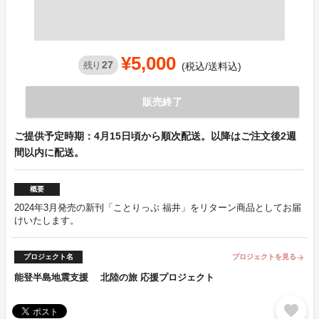
¥5,000
27
残り
(税込/送料込)
販売終了
ご提供予定時期：4月15日頃から順次配送。以降はご注文後2週
間以内に配送。
概要
2024年3月発売の新刊「ことりっぷ 福井」をリターン商品としてお届
けいたします。
プロジェクト名
プロジェクトを見る
arrow_forward
能登半島地震支援 北陸の旅 応援プロジェクト
favorite