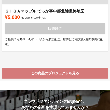
ＧＩＧＡマップル でっか字中部北陸道路地図
¥5,000
残り
30
(税込/送料込)
販売終了
ご提供予定時期：4月15日頃から順次配送。以降はご注文後2週間以内に配
送。
この商品のプロジェクトを見る
クラウドファンディングENjiNEで、
あなたの企画を実現してみませんか？