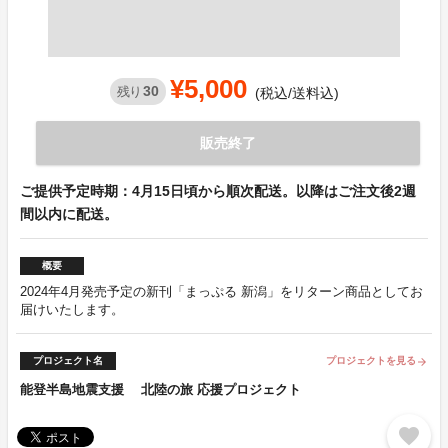
¥5,000
30
残り
(税込/送料込)
販売終了
ご提供予定時期：4月15日頃から順次配送。以降はご注文後2週
間以内に配送。
概要
2024年4月発売予定の新刊「まっぷる 新潟」をリターン商品としてお
届けいたします。
プロジェクト名
プロジェクトを見る
arrow_forward
能登半島地震支援 北陸の旅 応援プロジェクト
favorite