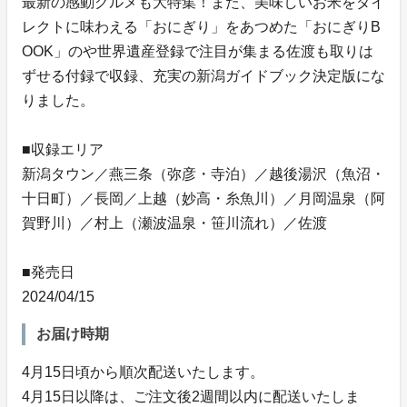
最新の感動グルメも大特集！また、美味しいお米をダイ
レクトに味わえる「おにぎり」をあつめた「おにぎりB
OOK」のや世界遺産登録で注目が集まる佐渡も取りは
ずせる付録で収録、充実の新潟ガイドブック決定版にな
りました。
■収録エリア
新潟タウン／燕三条（弥彦・寺泊）／越後湯沢（魚沼・
十日町）／長岡／上越（妙高・糸魚川）／月岡温泉（阿
賀野川）／村上（瀬波温泉・笹川流れ）／佐渡
■発売日
2024/04/15
お届け時期
4月15日頃から順次配送いたします。
4月15日以降は、ご注文後2週間以内に配送いたしま