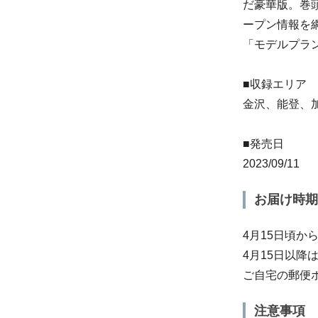
だ豪華版。巻
ープン情報を
「モデルプラ
■収録エリア
金沢、能登、
■発売日
2023/09/11
お届け時期
4月15日頃か
4月15日以降
ご自宅の郵便
注意事項