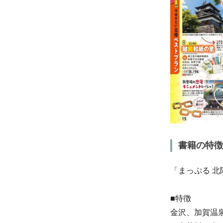
書籍の特徴
「まっぷる 北
■特徴
金沢、加賀温