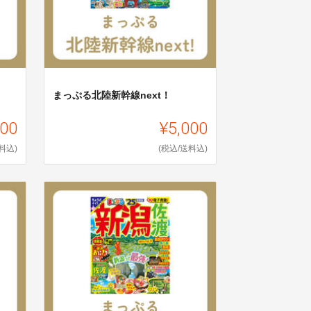
まっぷる北陸新幹線next！
000
¥5,000
料込)
(税込/送料込)