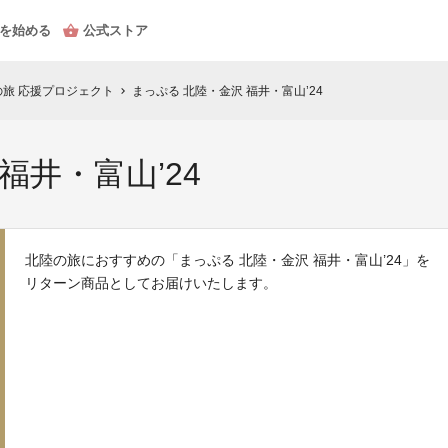
を始める
公式ストア
旅 応援プロジェクト
まっぷる 北陸・金沢 福井・富山’24
chevron_right
福井・富山’24
北陸の旅におすすめの「まっぷる 北陸・金沢 福井・富山’24」を
リターン商品としてお届けいたします。