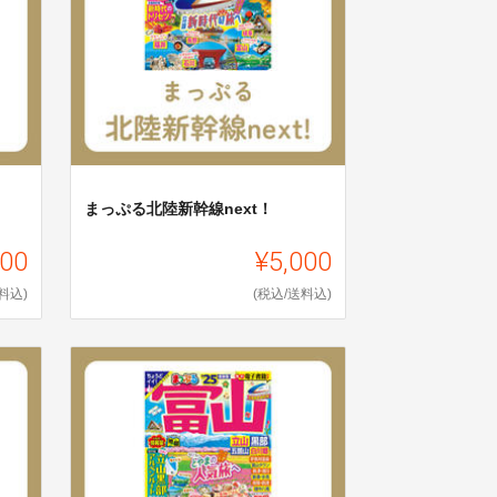
まっぷる北陸新幹線next！
000
¥5,000
料込)
(税込/送料込)