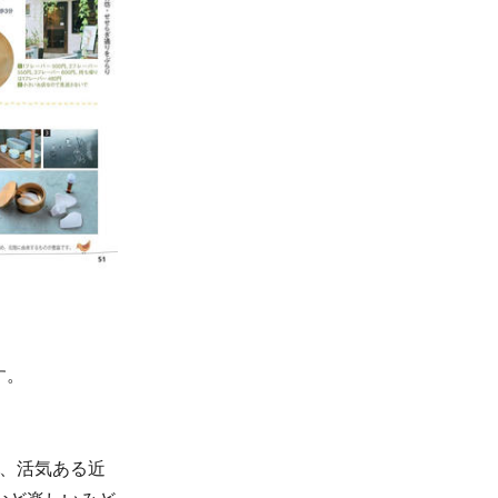
す。
ら、活気ある近