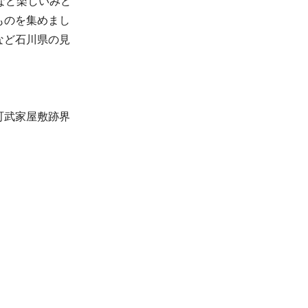
など楽しいみど
ものを集めまし
など石川県の見
町武家屋敷跡界