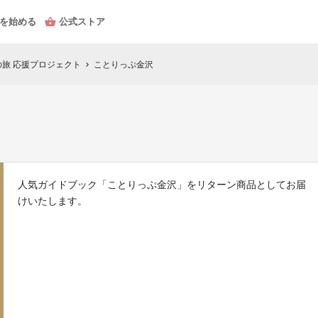
を始める
公式ストア
旅 応援プロジェクト
ことりっぷ金沢
chevron_right
人気ガイドブック「ことりっぷ金沢」をリターン商品としてお届
けいたします。