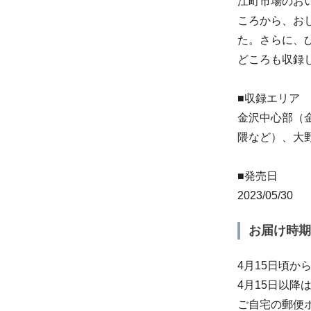
江町市場のお
ころから、お
た。さらに、
どころも収録
■収録エリア
金沢中心部（
隈など）、大
■発売日
2023/05/30
お届け時期
4月15日頃か
4月15日以降
ご自宅の郵便