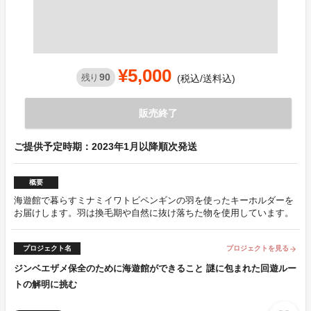
¥5,000
90
残り
(税込/送料込)
販売終了
ご提供予定時期：2023年1月以降順次発送
概要
海遊館で暮らすミナミイワトビペンギンの羽を使ったキーホルダーを
お届けします。羽は換毛期や自然に抜け落ちた物を使用しています。
プロジェクト名
プロジェクトを見る
arrow_forward
ジンベエザメ保全のために海遊館ができること 謎に包まれた回遊ルー
トの解明に挑む