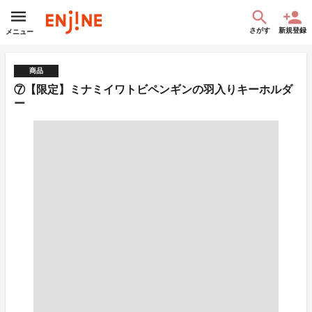
さがす
新規登録
メニュー
商品
⑦【限定】ミナミイワトビペンギンの羽入りキーホルダ
ー