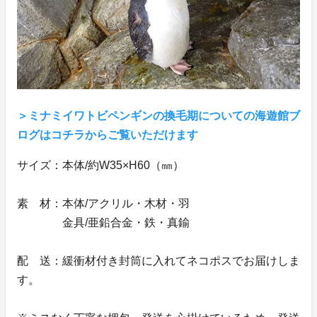
＞ミナミイワトビペンギンの換毛期についての海遊館ブ
ログはコチラからご覧いただけます
サイズ：本体/約W35×H60（㎜）
素 材：本体/アクリル・木材・羽
金具/亜鉛合金・鉄・真鍮
配 送：緩衝材付き封筒に入れてネコポスでお届けしま
す。