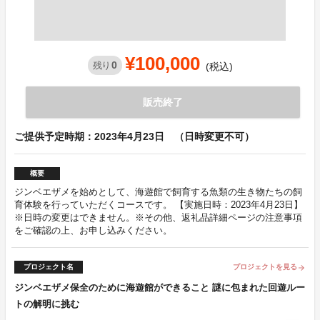
¥100,000
0
残り
(税込)
販売終了
ご提供予定時期：2023年4月23日 （日時変更不可）
概要
ジンベエザメを始めとして、海遊館で飼育する魚類の生き物たちの飼
育体験を行っていただくコースです。 【実施日時：2023年4月23日】
※日時の変更はできません。※その他、返礼品詳細ページの注意事項
をご確認の上、お申し込みください。
プロジェクト名
プロジェクトを見る
arrow_forward
ジンベエザメ保全のために海遊館ができること 謎に包まれた回遊ルー
トの解明に挑む