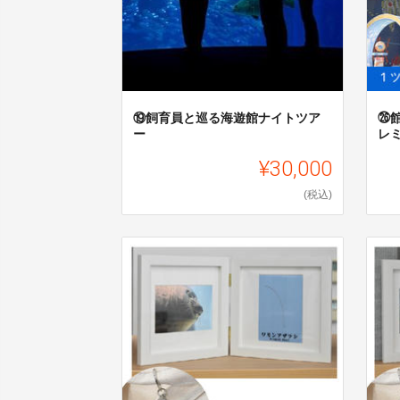
⑲飼育員と巡る海遊館ナイトツア
㉖
ー
レ
¥30,000
(税込)