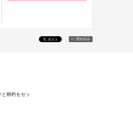
埋め込み
ツと柄杓をセッ