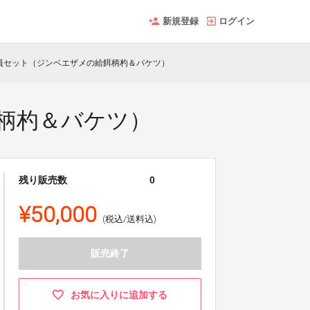
新規登録
ログイン
員セット（ジンベエザメの給餌柄杓＆バケツ）
柄杓＆バケツ）
残り販売数
0
¥50,000
(税込/送料込)
販売終了
お気に入りに追加する