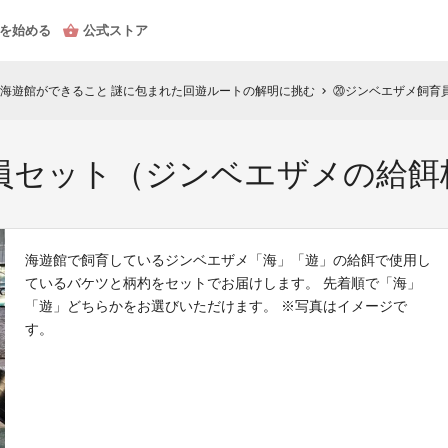
を始める
公式ストア
海遊館ができること 謎に包まれた回遊ルートの解明に挑む
⑳ジンベエザメ飼育
chevron_right
員セット（ジンベエザメの給餌
海遊館で飼育しているジンベエザメ「海」「遊」の給餌で使用し
ているバケツと柄杓をセットでお届けします。 先着順で「海」
「遊」どちらかをお選びいただけます。 ※写真はイメージで
す。