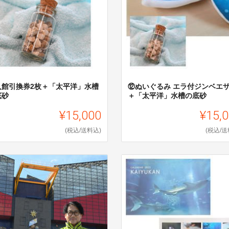
入館引換券2枚＋「太平洋」水槽
⑫ぬいぐるみ エラ付ジンベエ
底砂
＋「太平洋」水槽の底砂
¥15,000
¥15,
(税込/送料込)
(税込/送