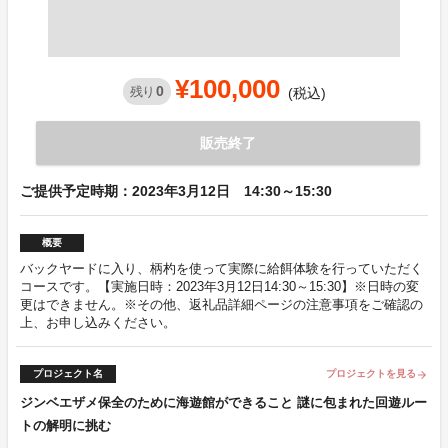
¥100,000
0
残り
(税込)
販売終了
ご提供予定時期：2023年3月12日 14:30～15:30
概要
バックヤードに入り、柄杓を使って実際に給餌体験を行っていただく
コースです。【実施日時：2023年3月12日14:30～15:30】※日時の変
更はできません。※その他、返礼品詳細ページの注意事項をご確認の
上、お申し込みください。
プロジェクト名
プロジェクトを見る
arrow_forward
ジンベエザメ保全のために海遊館ができること 謎に包まれた回遊ルー
トの解明に挑む