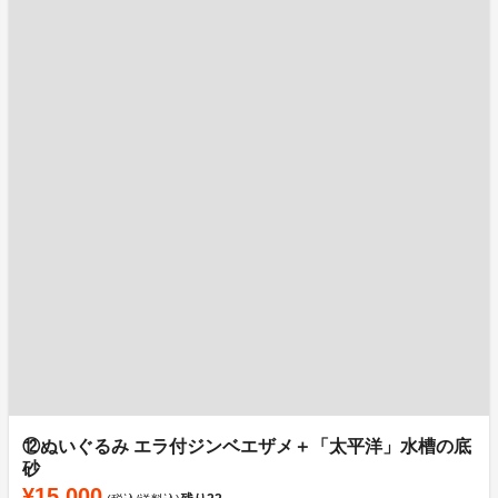
⑫ぬいぐるみ エラ付ジンベエザメ＋「太平洋」水槽の底
砂
¥15,000