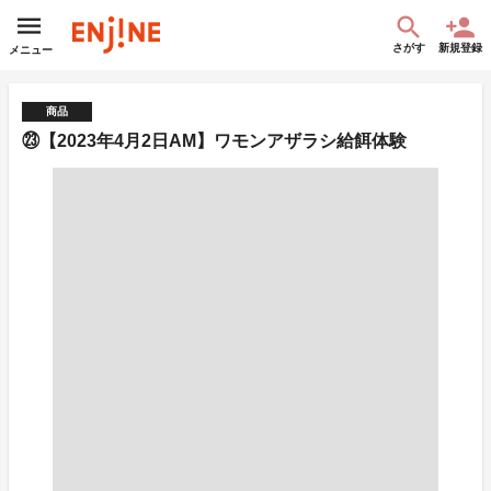
さがす
新規登録
メニュー
商品
㉓【2023年4月2日AM】ワモンアザラシ給餌体験