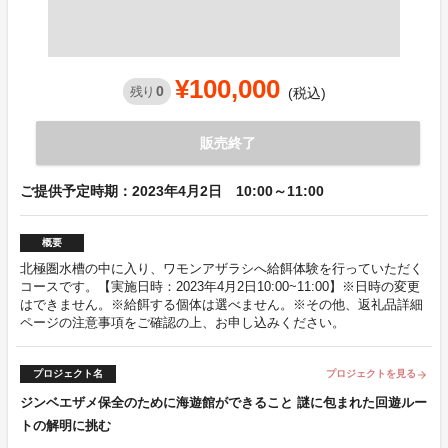
¥100,000
0
残り
(税込)
販売終了
ご提供予定時期：2023年4月2日 10:00～11:00
概要
北極圏水槽の中に入り、ワモンアザラシへ給餌体験を行っていただく
コースです。【実施日時：2023年4月2日10:00~11:00】※日時の変更
はできません。※給餌する個体は選べません。※その他、返礼品詳細
ページの注意事項をご確認の上、お申し込みください。
プロジェクト名
プロジェクトを見る
arrow_forward
ジンベエザメ保全のために海遊館ができること 謎に包まれた回遊ルー
トの解明に挑む