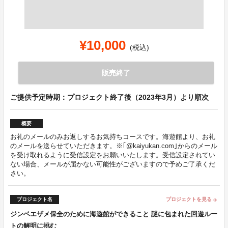
¥10,000
(税込)
販売終了
ご提供予定時期：プロジェクト終了後（2023年3月）より順次
概要
お礼のメールのみお返しするお気持ちコースです。海遊館より、お礼
のメールを送らせていただきます。※｢@kaiyukan.com｣からのメール
を受け取れるように受信設定をお願いいたします。受信設定されてい
ない場合、メールが届かない可能性がございますので予めご了承くだ
さい。
プロジェクト名
プロジェクトを見る
arrow_forward
ジンベエザメ保全のために海遊館ができること 謎に包まれた回遊ルー
トの解明に挑む