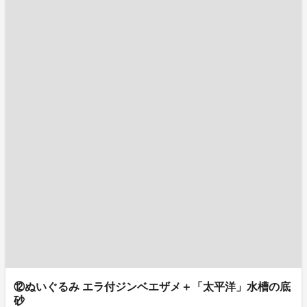
⑫ぬいぐるみ エラ付ジンベエザメ＋「太平洋」水槽の底
砂