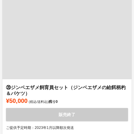
⑳ジンベエザメ飼育員セット（ジンベエザメの給餌柄杓
＆バケツ）
¥50,000
残り
0
(税込/送料込)
販売終了
ご提供予定時期：2023年1月以降順次発送