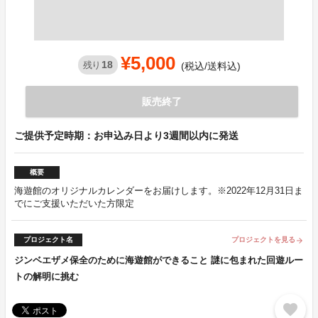
¥5,000
18
残り
(税込/送料込)
販売終了
ご提供予定時期：お申込み日より3週間以内に発送
概要
海遊館のオリジナルカレンダーをお届けします。※2022年12月31日ま
でにご支援いただいた方限定
プロジェクト名
プロジェクトを見る
arrow_forward
ジンベエザメ保全のために海遊館ができること 謎に包まれた回遊ルー
トの解明に挑む
favorite