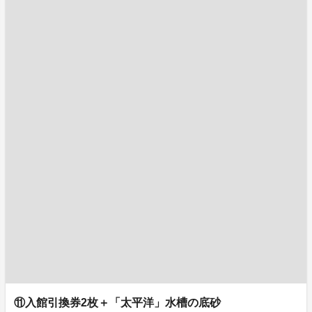
⑪入館引換券2枚＋「太平洋」水槽の底砂