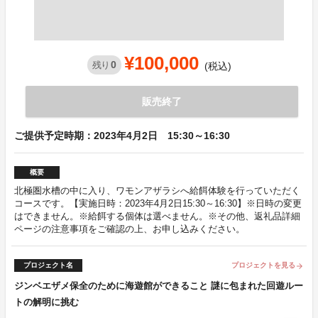
¥100,000
0
残り
(税込)
販売終了
ご提供予定時期：2023年4月2日 15:30～16:30
概要
北極圏水槽の中に入り、ワモンアザラシへ給餌体験を行っていただく
コースです。【実施日時：2023年4月2日15:30～16:30】※日時の変更
はできません。※給餌する個体は選べません。※その他、返礼品詳細
ページの注意事項をご確認の上、お申し込みください。
プロジェクト名
プロジェクトを見る
arrow_forward
ジンベエザメ保全のために海遊館ができること 謎に包まれた回遊ルー
トの解明に挑む