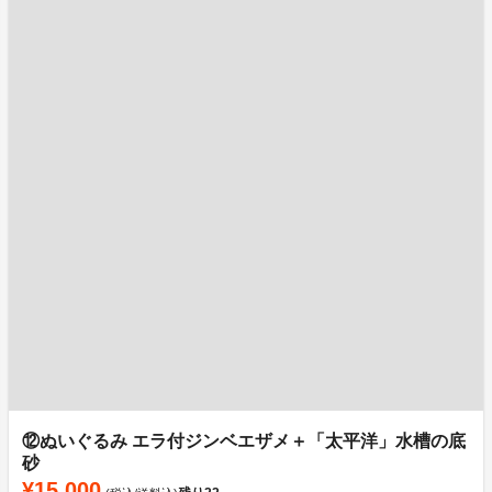
⑫ぬいぐるみ エラ付ジンベエザメ＋「太平洋」水槽の底
砂
¥15,000