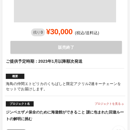
¥30,000
0
残り
(税込/送料込)
販売終了
ご提供予定時期：2023年1月以降順次発送
概要
海鳥の仲間エトピリカのくちばしと限定アクリル2連キーチェーンを
セットでお届けします。
プロジェクト名
プロジェクトを見る
arrow_forward
ジンベエザメ保全のために海遊館ができること 謎に包まれた回遊ルー
トの解明に挑む