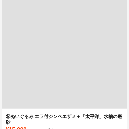
⑫ぬいぐるみ エラ付ジンベエザメ＋「太平洋」水槽の底
砂