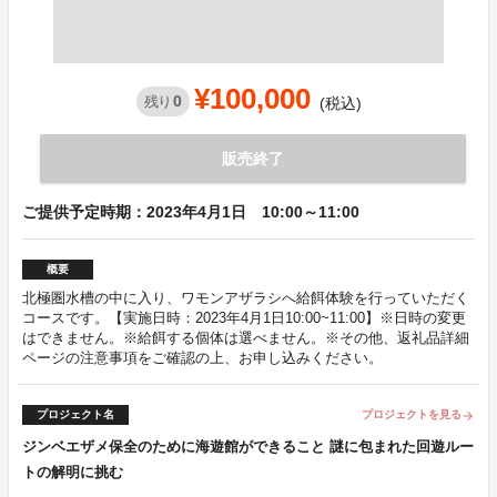
¥100,000
0
残り
(税込)
販売終了
ご提供予定時期：2023年4月1日 10:00～11:00
概要
北極圏水槽の中に入り、ワモンアザラシへ給餌体験を行っていただく
コースです。【実施日時：2023年4月1日10:00~11:00】※日時の変更
はできません。※給餌する個体は選べません。※その他、返礼品詳細
ページの注意事項をご確認の上、お申し込みください。
プロジェクト名
プロジェクトを見る
arrow_forward
ジンベエザメ保全のために海遊館ができること 謎に包まれた回遊ルー
トの解明に挑む