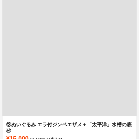
⑫ぬいぐるみ エラ付ジンベエザメ＋「太平洋」水槽の底
砂
¥15,000