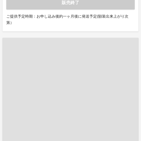
販売終了
ご提供予定時期：お申し込み後約一ヶ月後に発送予定(額装出来上がり次
第）