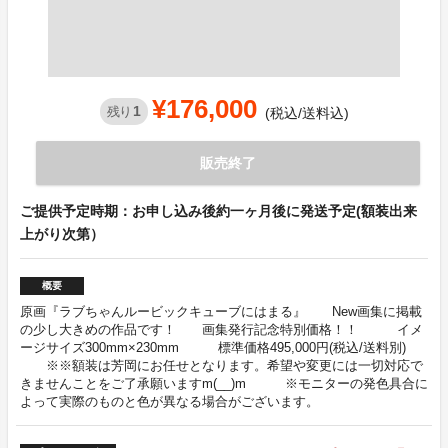
¥176,000
1
残り
(税込/送料込)
販売終了
ご提供予定時期：お申し込み後約一ヶ月後に発送予定(額装出来
上がり次第）
概要
原画『ラブちゃんルービックキューブにはまる』 New画集に掲載
の少し大きめの作品です！ 画集発行記念特別価格！！ イメ
ージサイズ300mm×230mm 標準価格495,000円(税込/送料別)
※※額装は芳岡にお任せとなります。希望や変更には一切対応で
きませんことをご了承願いますm(__)m ※モニターの発色具合に
よって実際のものと色が異なる場合がございます。