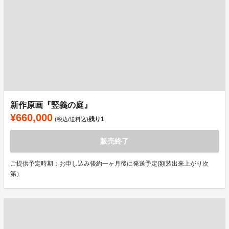
新作原画『竪義の庭』
¥660,000
残り
1
(税込/送料込)
販売終了
ご提供予定時期：お申し込み後約一ヶ月後に発送予定(額装出来上がり次
第）