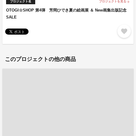
プロジェクト名
プロジェクトを見る
arrow_forward
OTOGI☆SHOP 第4弾 芳岡ひでき夏の絵画展 ＆ New画集出版記念
SALE
favorite
このプロジェクトの他の商品