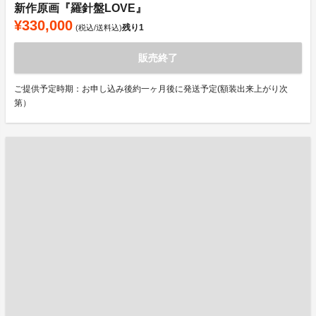
新作原画『羅針盤LOVE』
¥330,000
残り
1
(税込/送料込)
販売終了
ご提供予定時期：お申し込み後約一ヶ月後に発送予定(額装出来上がり次
第）