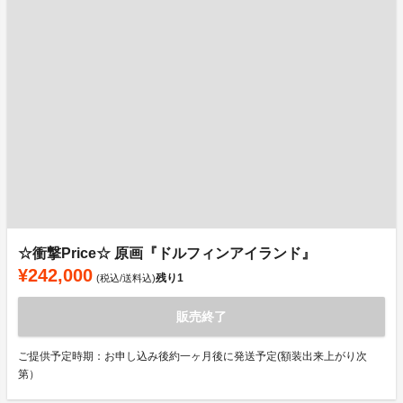
☆衝撃Price☆ 原画『ドルフィンアイランド』
¥242,000
残り
1
(税込/送料込)
販売終了
ご提供予定時期：お申し込み後約一ヶ月後に発送予定(額装出来上がり次
第）