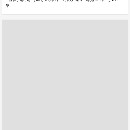
ご提供予定時期：お申し込み後約一ヶ月後に発送予定(額装出来上がり次
第）