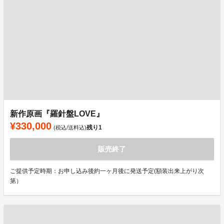
新作原画『羅針盤LOVE』
¥330,000
残り
1
(税込/送料込)
販売終了
ご提供予定時期：お申し込み後約一ヶ月後に発送予定(額装出来上がり次
第）