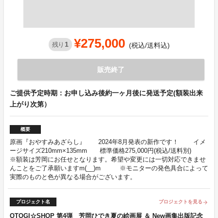
¥275,000
1
残り
(税込/送料込)
販売終了
ご提供予定時期：お申し込み後約一ヶ月後に発送予定(額装出来
上がり次第）
概要
原画『おやすみあざらし』 2024年8月発表の新作です！ イメ
ージサイズ210mm×135mm 標準価格275,000円(税込/送料別)
※額装は芳岡にお任せとなります。希望や変更には一切対応できませ
んことをご了承願いますm(__)m ※モニターの発色具合によって
実際のものと色が異なる場合がございます。
プロジェクト名
プロジェクトを見る
arrow_forward
OTOGI☆SHOP 第4弾 芳岡ひでき夏の絵画展 ＆ New画集出版記念