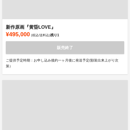
新作原画『黄昏LOVE』
¥495,000
残り
1
(税込/送料込)
販売終了
ご提供予定時期：お申し込み後約一ヶ月後に発送予定(額装出来上がり次
第）