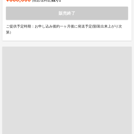
残り
1
(税込/送料込)
販売終了
ご提供予定時期：お申し込み後約一ヶ月後に発送予定(額装出来上がり次
第）