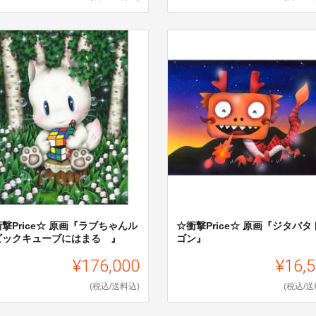
撃Price☆ 原画『ラブちゃんル
☆衝撃Price☆ 原画『ジタバタ
ビックキューブにはまる 』
ゴン』
¥176,000
¥16,
(税込/送料込)
(税込/送