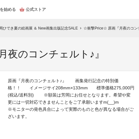
を始める
公式ストア
 芳岡ひでき夏の絵画展 ＆ New画集出版記念SALE
☆衝撃Price☆ 原画『月夜のコ
chevron_right
画『月夜のコンチェルト♪』
原画『月夜のコンチェルト♪』 画集発行記念の特別価
格！！ イメージサイ208mm×133mm 標準価格275,000円
(税込/送料別) ※額装は芳岡にお任せとなります。希望や変
更には一切対応できませんことをご了承願いますm(__)m
※モニターの発色具合によって実際のものと色が異なる場合がご
ざいます。