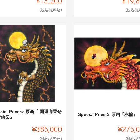
¥13,200
¥19,
(税込/送料込)
(税込/送
ecial Price☆ 原画『 開運卯乗せ
Special Price☆ 原画『赤龍』
雷絵図』
¥385,000
¥275,
(税込/送料込)
(税込/送