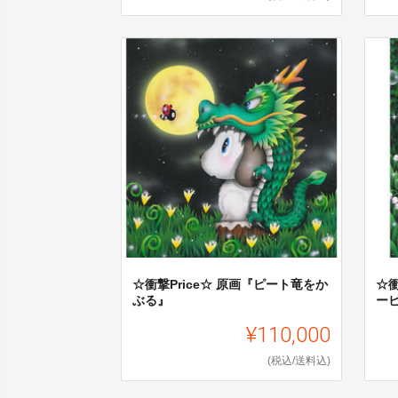
☆衝撃Price☆ 原画『ピート竜をか
☆衝
ぶる』
ー
¥110,000
(税込/送料込)