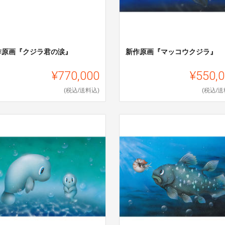
作原画『クジラ君の涙』
新作原画『マッコウクジラ』
¥770,000
¥550,
(税込/送料込)
(税込/送