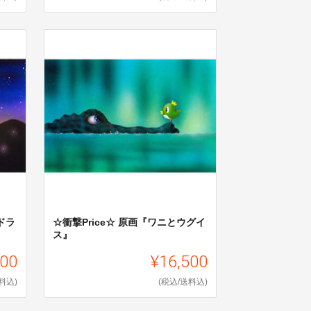
ドラ
☆衝撃Price☆ 原画『ワニとウグイ
ス』
500
¥16,500
料込)
(税込/送料込)