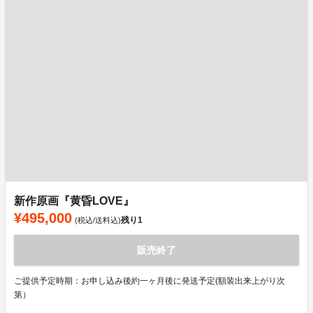
新作原画『黄昏LOVE』
¥495,000
残り
1
(税込/送料込)
販売終了
ご提供予定時期：お申し込み後約一ヶ月後に発送予定(額装出来上がり次
第）