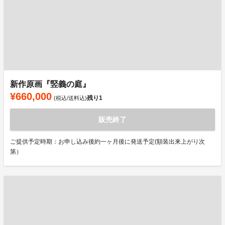
新作原画『竪義の庭』
¥660,000
残り
1
(税込/送料込)
販売終了
ご提供予定時期：お申し込み後約一ヶ月後に発送予定(額装出来上がり次
第）