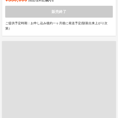
残り
1
(税込/送料込)
販売終了
ご提供予定時期：お申し込み後約一ヶ月後に発送予定(額装出来上がり次
第）