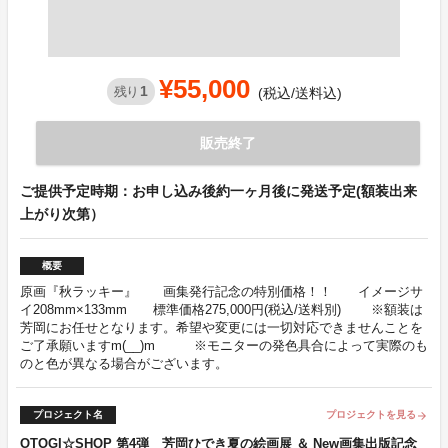
¥55,000
1
残り
(税込/送料込)
販売終了
ご提供予定時期：お申し込み後約一ヶ月後に発送予定(額装出来
上がり次第）
概要
原画『秋ラッキー』 画集発行記念の特別価格！！ イメージサ
イ208mm×133mm 標準価格275,000円(税込/送料別) ※額装は
芳岡にお任せとなります。希望や変更には一切対応できませんことを
ご了承願いますm(__)m ※モニターの発色具合によって実際のも
のと色が異なる場合がございます。
プロジェクト名
プロジェクトを見る
arrow_forward
OTOGI☆SHOP 第4弾 芳岡ひでき夏の絵画展 ＆ New画集出版記念