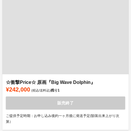
☆衝撃Price☆ 原画『Big Wave Dolphin』
¥242,000
残り
1
(税込/送料込)
販売終了
ご提供予定時期：お申し込み後約一ヶ月後に発送予定(額装出来上がり次
第）