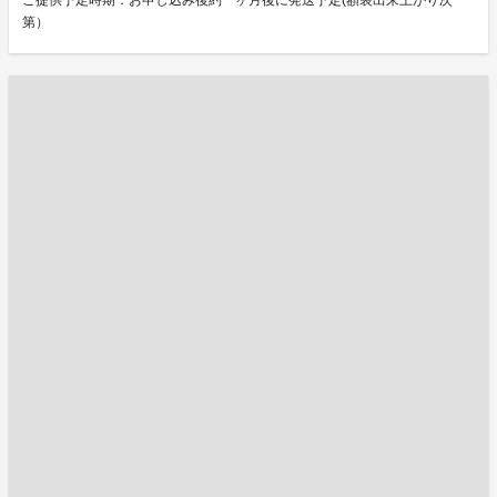
ご提供予定時期：お申し込み後約一ヶ月後に発送予定(額装出来上がり次
第）