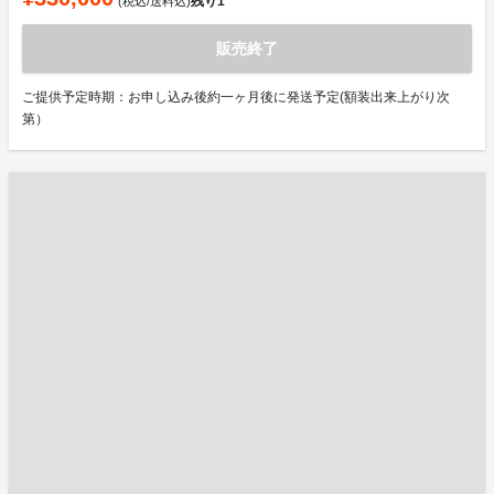
残り
1
(税込/送料込)
販売終了
ご提供予定時期：お申し込み後約一ヶ月後に発送予定(額装出来上がり次
第）