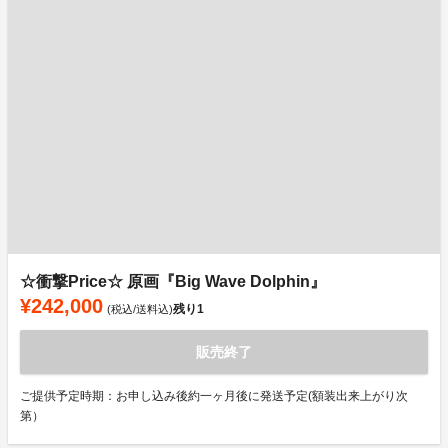
☆衝撃Price☆ 原画『Big Wave Dolphin』
¥242,000
残り
1
(税込/送料込)
販売終了
ご提供予定時期：お申し込み後約一ヶ月後に発送予定(額装出来上がり次
第）