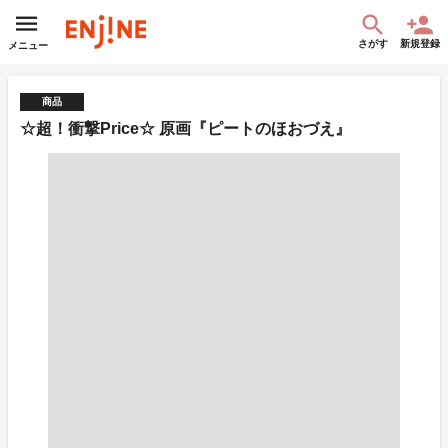
さがす
新規登録
メニュー
商品
☆超！衝撃Price☆ 原画『ピートのほおづえ』