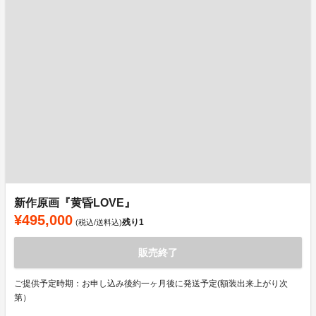
新作原画『黄昏LOVE』
¥495,000
残り
1
(税込/送料込)
販売終了
ご提供予定時期：お申し込み後約一ヶ月後に発送予定(額装出来上がり次
第）