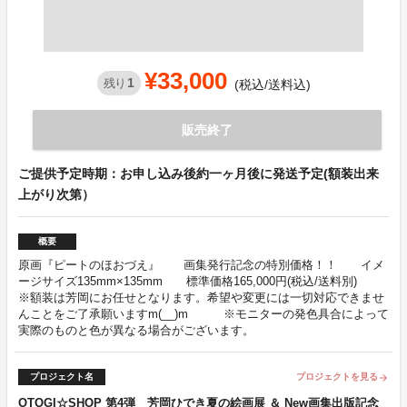
¥33,000
1
残り
(税込/送料込)
販売終了
ご提供予定時期：お申し込み後約一ヶ月後に発送予定(額装出来
上がり次第）
概要
原画『ピートのほおづえ』 画集発行記念の特別価格！！ イメ
ージサイズ135mm×135mm 標準価格165,000円(税込/送料別)
※額装は芳岡にお任せとなります。希望や変更には一切対応できませ
んことをご了承願いますm(__)m ※モニターの発色具合によって
実際のものと色が異なる場合がございます。
プロジェクト名
プロジェクトを見る
arrow_forward
OTOGI☆SHOP 第4弾 芳岡ひでき夏の絵画展 ＆ New画集出版記念