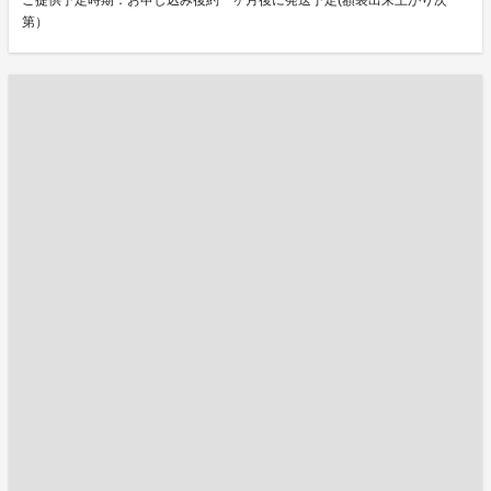
ご提供予定時期：お申し込み後約一ヶ月後に発送予定(額装出来上がり次
第）