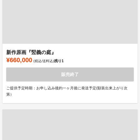
新作原画『竪義の庭』
¥660,000
残り
1
(税込/送料込)
販売終了
ご提供予定時期：お申し込み後約一ヶ月後に発送予定(額装出来上がり次
第）