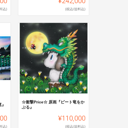
000
¥242,000
料込)
(税込/送料込)
☆衝撃Price☆ 原画『ピート竜をか
し竜』
ぶる』
000
¥110,000
料込)
(税込/送料込)