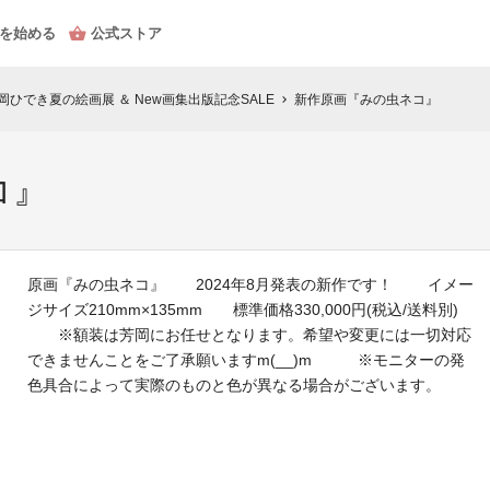
を始める
公式ストア
 芳岡ひでき夏の絵画展 ＆ New画集出版記念SALE
新作原画『みの虫ネコ』
chevron_right
コ』
原画『みの虫ネコ』 2024年8月発表の新作です！ イメー
ジサイズ210mm×135mm 標準価格330,000円(税込/送料別)
※額装は芳岡にお任せとなります。希望や変更には一切対応
できませんことをご了承願いますm(__)m ※モニターの発
色具合によって実際のものと色が異なる場合がございます。