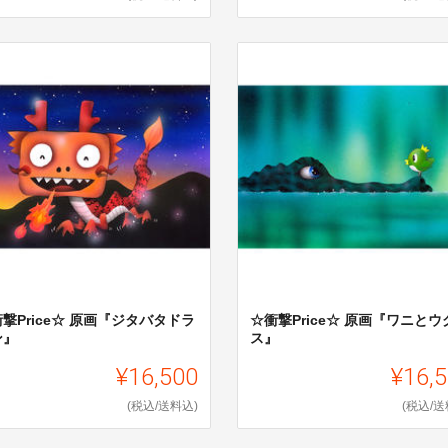
撃Price☆ 原画『ジタバタドラ
☆衝撃Price☆ 原画『ワニとウ
ン』
ス』
¥16,500
¥16,
(税込/送料込)
(税込/送