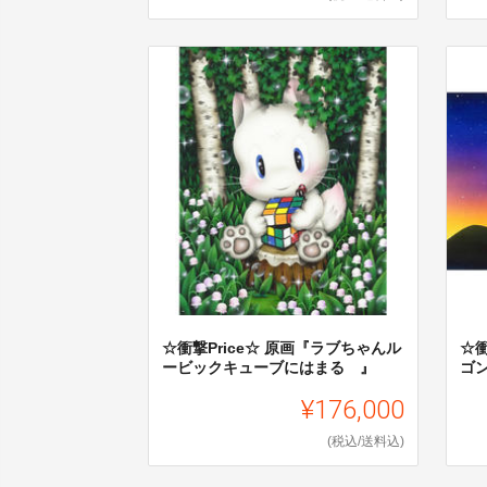
☆衝撃Price☆ 原画『ラブちゃんル
☆衝
ービックキューブにはまる 』
ゴ
¥176,000
(税込/送料込)