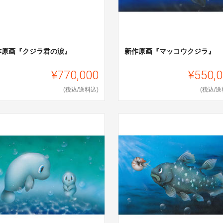
作原画『クジラ君の涙』
新作原画『マッコウクジラ』
¥770,000
¥550,
(税込/送料込)
(税込/送