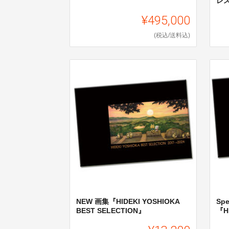
レ
¥495,000
(税込/送料込)
NEW 画集『HIDEKI YOSHIOKA
Spe
BEST SELECTION』
『HI