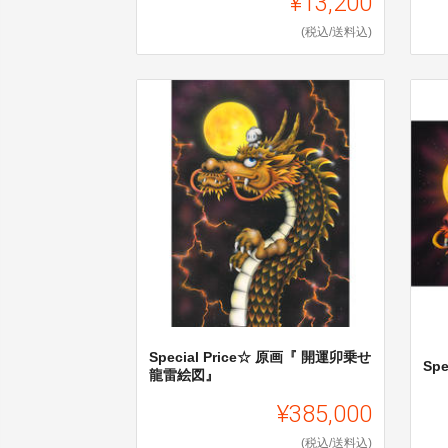
¥13,200
(税込/送料込)
Special Price☆ 原画『 開運卯乗せ
Sp
龍雷絵図』
¥385,000
(税込/送料込)