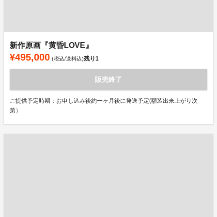
新作原画『黄昏LOVE』
¥495,000
残り
1
(税込/送料込)
販売終了
ご提供予定時期：お申し込み後約一ヶ月後に発送予定(額装出来上がり次
第）