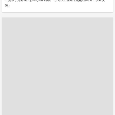
ご提供予定時期：お申し込み後約一ヶ月後に発送予定(額装出来上がり次
第）