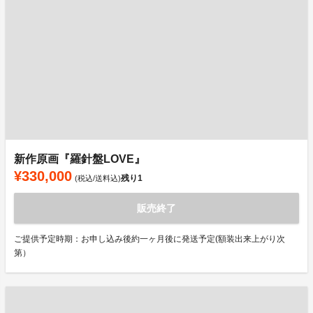
新作原画『羅針盤LOVE』
¥330,000
残り
1
(税込/送料込)
販売終了
ご提供予定時期：お申し込み後約一ヶ月後に発送予定(額装出来上がり次
第）