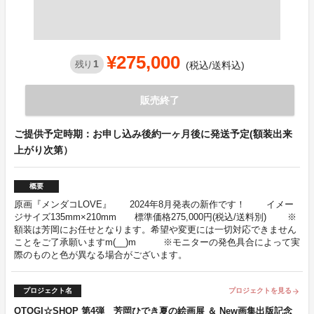
¥275,000
1
残り
(税込/送料込)
販売終了
ご提供予定時期：お申し込み後約一ヶ月後に発送予定(額装出来
上がり次第）
概要
原画『メンダコLOVE』 2024年8月発表の新作です！ イメー
ジサイズ135mm×210mm 標準価格275,000円(税込/送料別) ※
額装は芳岡にお任せとなります。希望や変更には一切対応できません
ことをご了承願いますm(__)m ※モニターの発色具合によって実
際のものと色が異なる場合がございます。
プロジェクト名
プロジェクトを見る
arrow_forward
OTOGI☆SHOP 第4弾 芳岡ひでき夏の絵画展 ＆ New画集出版記念