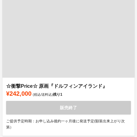
☆衝撃Price☆ 原画『ドルフィンアイランド』
¥242,000
残り
1
(税込/送料込)
販売終了
ご提供予定時期：お申し込み後約一ヶ月後に発送予定(額装出来上がり次
第）