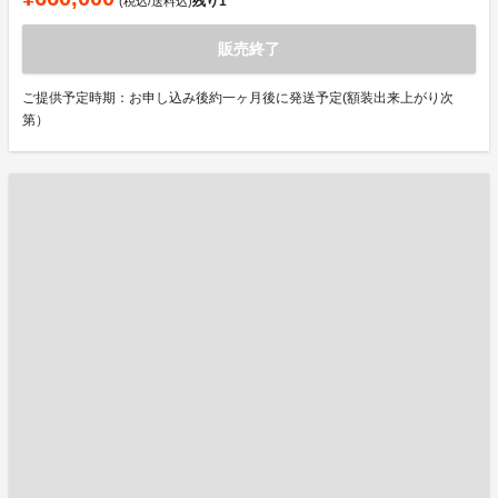
残り
1
(税込/送料込)
販売終了
ご提供予定時期：お申し込み後約一ヶ月後に発送予定(額装出来上がり次
第）