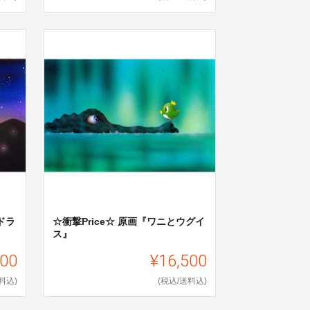
ドラ
☆衝撃Price☆ 原画『ワニとウグイ
ス』
500
¥16,500
料込)
(税込/送料込)