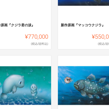
作原画『クジラ君の涙』
新作原画『マッコウクジラ』
¥770,000
¥550,
(税込/送料込)
(税込/送