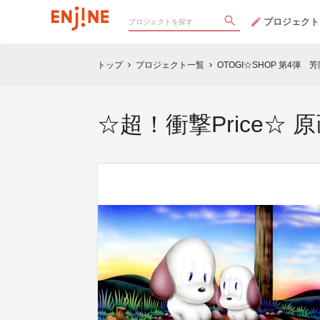
プロジェクト
トップ
プロジェクト一覧
OTOGI☆SHOP 第4弾
chevron_right
chevron_right
☆超！衝撃Price☆ 