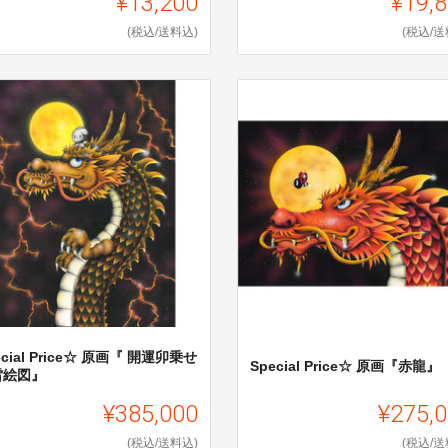
¥13,200
¥19,
(税込/送料込)
(税込/送
ecial Price☆ 原画『 開運卯乗せ
Special Price☆ 原画『赤龍』
雷絵図』
¥385,000
¥275,
(税込/送料込)
(税込/送