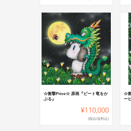
☆衝撃Price☆ 原画『ピート竜をか
☆衝
ぶる』
ー
¥110,000
(税込/送料込)