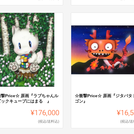
撃Price☆ 原画『ラブちゃんル
☆衝撃Price☆ 原画『ジタバタ
ビックキューブにはまる 』
ゴン』
¥176,000
¥16,
(税込/送料込)
(税込/送