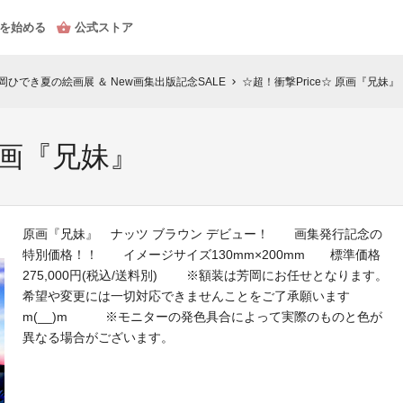
を始める
公式ストア
 芳岡ひでき夏の絵画展 ＆ New画集出版記念SALE
☆超！衝撃Price☆ 原画『兄妹』
chevron_right
原画『兄妹』
原画『兄妹』 ナッツ ブラウン デビュー！ 画集発行記念の
特別価格！！ イメージサイズ130mm×200mm 標準価格
275,000円(税込/送料別) ※額装は芳岡にお任せとなります。
希望や変更には一切対応できませんことをご了承願います
m(__)m ※モニターの発色具合によって実際のものと色が
異なる場合がございます。