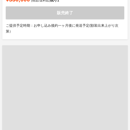
残り
1
(税込/送料込)
販売終了
ご提供予定時期：お申し込み後約一ヶ月後に発送予定(額装出来上がり次
第）