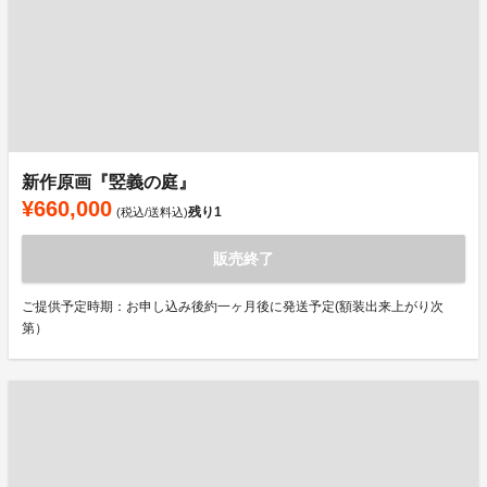
新作原画『竪義の庭』
¥660,000
残り
1
(税込/送料込)
販売終了
ご提供予定時期：お申し込み後約一ヶ月後に発送予定(額装出来上がり次
第）