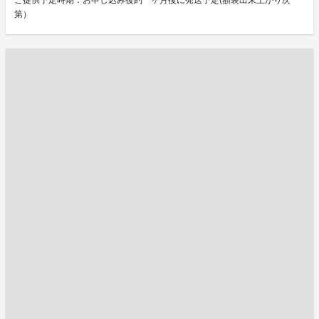
ご提供予定時期：お申し込み後約一ヶ月後に発送予定(額装出来上がり次
第）