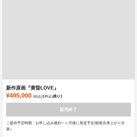
新作原画『黄昏LOVE』
¥495,000
残り
1
(税込/送料込)
販売終了
ご提供予定時期：お申し込み後約一ヶ月後に発送予定(額装出来上がり次
第）