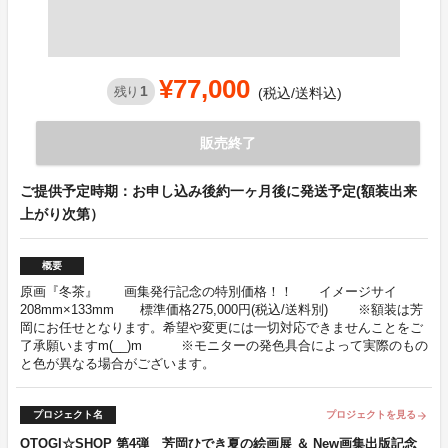
¥77,000
1
残り
(税込/送料込)
販売終了
ご提供予定時期：お申し込み後約一ヶ月後に発送予定(額装出来
上がり次第）
概要
原画『冬茶』 画集発行記念の特別価格！！ イメージサイ
208mm×133mm 標準価格275,000円(税込/送料別) ※額装は芳
岡にお任せとなります。希望や変更には一切対応できませんことをご
了承願いますm(__)m ※モニターの発色具合によって実際のもの
と色が異なる場合がございます。
プロジェクト名
プロジェクトを見る
arrow_forward
OTOGI☆SHOP 第4弾 芳岡ひでき夏の絵画展 ＆ New画集出版記念