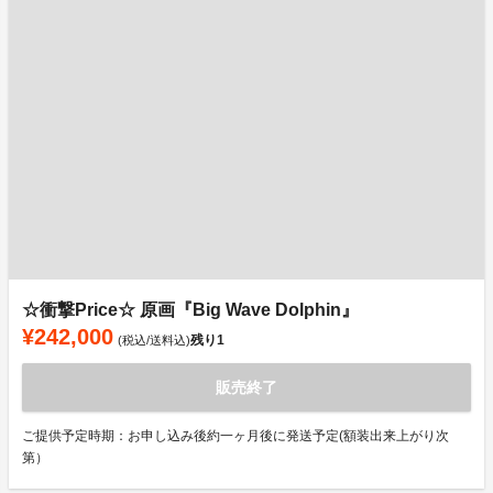
☆衝撃Price☆ 原画『Big Wave Dolphin』
¥242,000
残り
1
(税込/送料込)
販売終了
ご提供予定時期：お申し込み後約一ヶ月後に発送予定(額装出来上がり次
第）