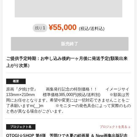
¥55,000
1
残り
(税込/送料込)
販売終了
ご提供予定時期：お申し込み後約一ヶ月後に発送予定(額装出来
上がり次第）
概要
原画『夕焼け空』 画集発行記念の特別価格！！ イメージサイ
133mm×210mm 標準価格385,000円(税込/送料別) ※額装は芳
岡にお任せとなります。希望や変更には一切対応できませんことをご
了承願いますm(__)m ※モニターの発色具合によって実際のもの
と色が異なる場合がございます。
プロジェクト名
プロジェクトを見る
arrow_forward
OTOGI☆SHOP 第4弾 芳岡ひでき夏の絵画展 ＆ New画集出版記念