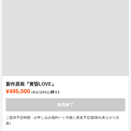
新作原画『黄昏LOVE』
¥495,000
残り
1
(税込/送料込)
販売終了
ご提供予定時期：お申し込み後約一ヶ月後に発送予定(額装出来上がり次
第）