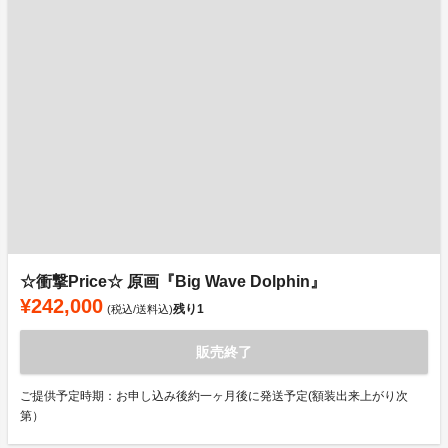
☆衝撃Price☆ 原画『Big Wave Dolphin』
¥242,000
残り
1
(税込/送料込)
販売終了
ご提供予定時期：お申し込み後約一ヶ月後に発送予定(額装出来上がり次
第）