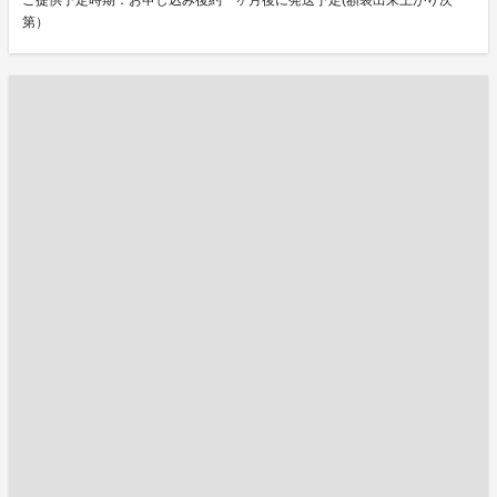
ご提供予定時期：お申し込み後約一ヶ月後に発送予定(額装出来上がり次
第）