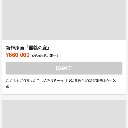
新作原画『竪義の庭』
¥660,000
残り
1
(税込/送料込)
販売終了
ご提供予定時期：お申し込み後約一ヶ月後に発送予定(額装出来上がり次
第）