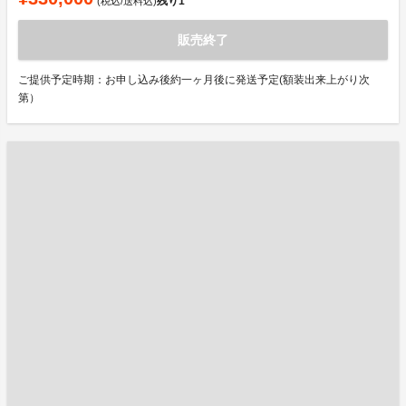
残り
1
(税込/送料込)
販売終了
ご提供予定時期：お申し込み後約一ヶ月後に発送予定(額装出来上がり次
第）