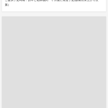
ご提供予定時期：お申し込み後約一ヶ月後に発送予定(額装出来上がり次
第）