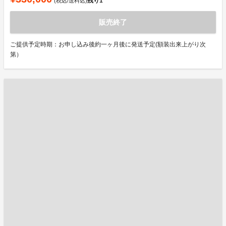
残り
1
(税込/送料込)
販売終了
ご提供予定時期：お申し込み後約一ヶ月後に発送予定(額装出来上がり次
第）