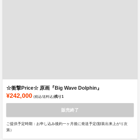
☆衝撃Price☆ 原画『Big Wave Dolphin』
¥242,000
残り
1
(税込/送料込)
販売終了
ご提供予定時期：お申し込み後約一ヶ月後に発送予定(額装出来上がり次
第）