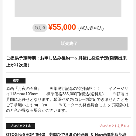
¥55,000
0
残り
(税込/送料込)
販売終了
ご提供予定時期：お申し込み後約一ヶ月後に発送予定(額装出来
上がり次第）
概要
原画『月夜の石庭』 画集発行記念の特別価格！！ イメージサ
イ118mm×193mm 標準価格385,000円(税込/送料別) ※額装は
芳岡にお任せとなります。希望や変更には一切対応できませんことを
ご了承願いますm(__)m ※モニターの発色具合によって実際のも
のと色が異なる場合がございます。
プロジェクト名
プロジェクトを見る
arrow_forward
OTOGI☆SHOP 第4弾 芳岡ひでき夏の絵画展 ＆ New画集出版記念