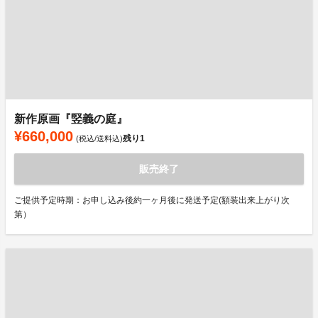
新作原画『竪義の庭』
¥660,000
残り
1
(税込/送料込)
販売終了
ご提供予定時期：お申し込み後約一ヶ月後に発送予定(額装出来上がり次
第）