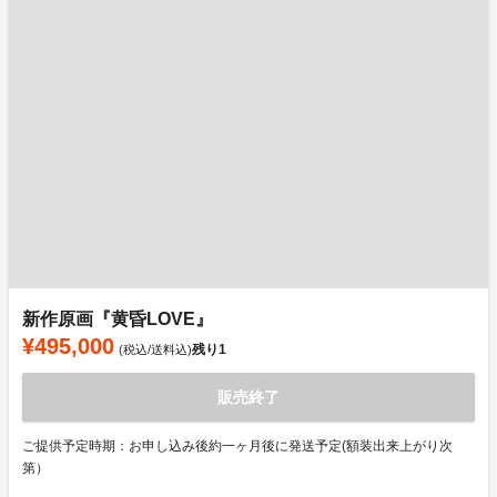
新作原画『黄昏LOVE』
¥495,000
残り
1
(税込/送料込)
販売終了
ご提供予定時期：お申し込み後約一ヶ月後に発送予定(額装出来上がり次
第）