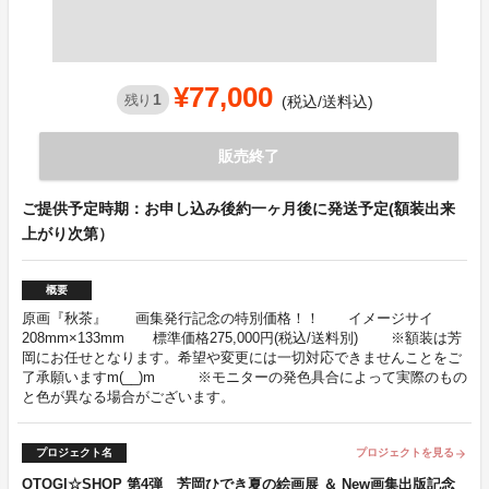
¥77,000
1
残り
(税込/送料込)
販売終了
ご提供予定時期：お申し込み後約一ヶ月後に発送予定(額装出来
上がり次第）
概要
原画『秋茶』 画集発行記念の特別価格！！ イメージサイ
208mm×133mm 標準価格275,000円(税込/送料別) ※額装は芳
岡にお任せとなります。希望や変更には一切対応できませんことをご
了承願いますm(__)m ※モニターの発色具合によって実際のもの
と色が異なる場合がございます。
プロジェクト名
プロジェクトを見る
arrow_forward
OTOGI☆SHOP 第4弾 芳岡ひでき夏の絵画展 ＆ New画集出版記念