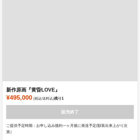
新作原画『黄昏LOVE』
¥495,000
残り
1
(税込/送料込)
販売終了
ご提供予定時期：お申し込み後約一ヶ月後に発送予定(額装出来上がり次
第）