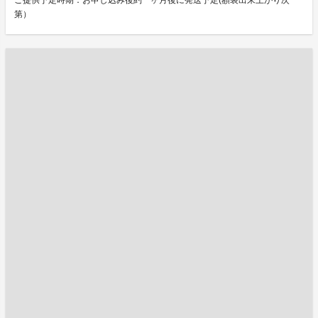
ご提供予定時期：お申し込み後約一ヶ月後に発送予定(額装出来上がり次
第）