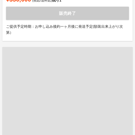
残り
1
(税込/送料込)
販売終了
ご提供予定時期：お申し込み後約一ヶ月後に発送予定(額装出来上がり次
第）