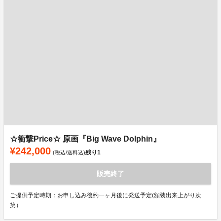
☆衝撃Price☆ 原画『Big Wave Dolphin』
¥242,000
残り
1
(税込/送料込)
販売終了
ご提供予定時期：お申し込み後約一ヶ月後に発送予定(額装出来上がり次
第）