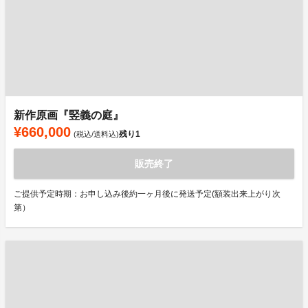
新作原画『竪義の庭』
¥660,000
残り
1
(税込/送料込)
販売終了
ご提供予定時期：お申し込み後約一ヶ月後に発送予定(額装出来上がり次
第）