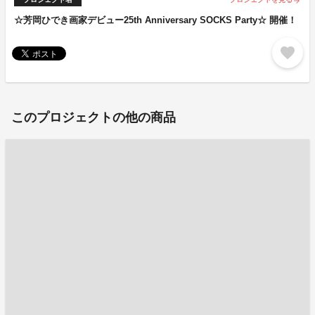
arrow_forward
☆芳岡ひでき画家デビュー25th Anniversary SOCKS Party☆ 開催！
favorite
このプロジェクトの他の商品