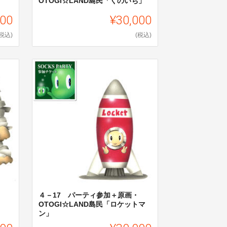
OTOGI☆LAND島民「くのいち」
000
¥30,000
(税込)
(税込)
４－17 パーティ参加＋原画・
OTOGI☆LAND島民「ロケットマ
ン」