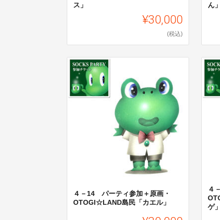
ス」
ん
¥30,000
(税込)
４
４－14 パーティ参加＋原画・
OT
OTOGI☆LAND島民「カエル」
ゲ