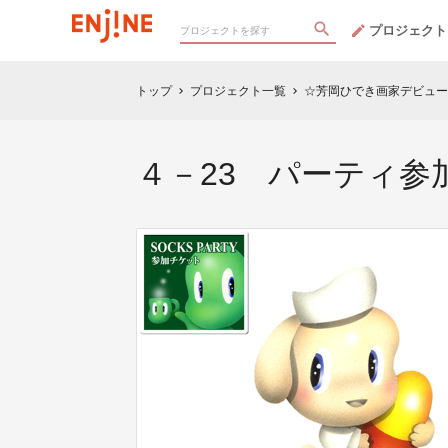
プロジェクト
トップ
プロジェクト一覧
☆芳岡ひでき画家デビュー25th 
chevron_right
chevron_right
４－23 パーティ参