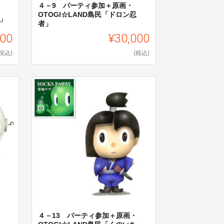
４－9 パーティ参加＋原画・
OTOGI☆LAND島民「ドロン忍
コ」
者」
000
¥30,000
(税込)
(税込)
４－13 パーティ参加＋原画・