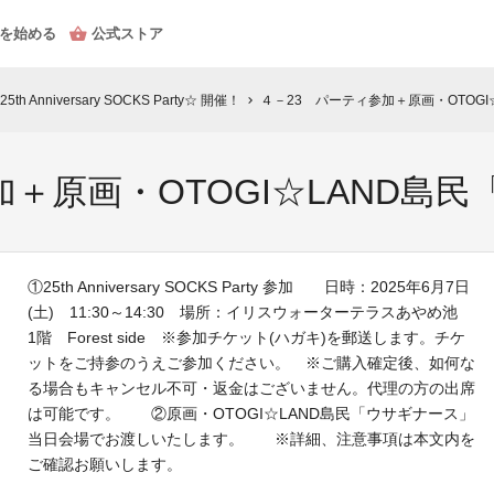
を始める
公式ストア
Anniversary SOCKS Party☆ 開催！
４－23 パーティ参加＋原画・OTOG
chevron_right
加＋原画・OTOGI☆LAND島
①25th Anniversary SOCKS Party 参加 日時：2025年6月7日
(土) 11:30～14:30 場所：イリスウォーターテラスあやめ池
1階 Forest side ※参加チケット(ハガキ)を郵送します。チケ
ットをご持参のうえご参加ください。 ※ご購入確定後、如何な
る場合もキャンセル不可・返金はございません。代理の方の出席
は可能です。 ②原画・OTOGI☆LAND島民「ウサギナース」
当日会場でお渡しいたします。 ※詳細、注意事項は本文内を
ご確認お願いします。