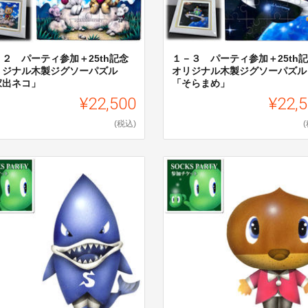
－２ パーティ参加＋25th記念
１－３ パーティ参加＋25th
リジナル木製ジグソーパズル
オリジナル木製ジグソーパズル
家出ネコ」
「そらまめ」
¥22,500
¥22,
(税込)