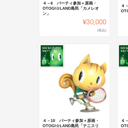
４－6 パーティ参加＋原画・
４
OTOGI☆LAND島民「カメレオ
OT
ン」
¥30,000
(税込)
４－10 パーティ参加＋原画・
４
OTOGI☆LAND島民「テニスリ
OT