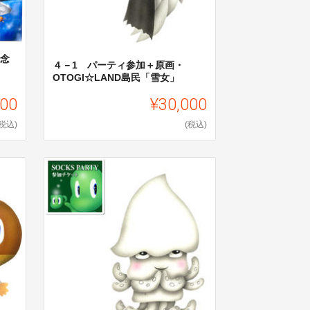
記念
４－1 パーティ参加＋原画・
OTOGI☆LAND島民「雪女」
500
¥30,000
(税込)
(税込)