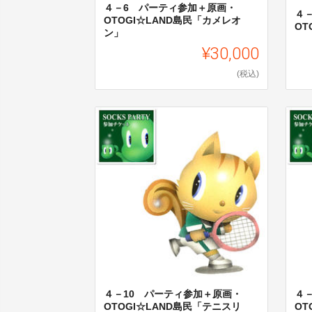
４－6 パーティ参加＋原画・
４
OTOGI☆LAND島民「カメレオ
OT
ン」
¥30,000
(税込)
４－10 パーティ参加＋原画・
４
OTOGI☆LAND島民「テニスリ
OT