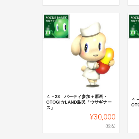
４－23 パーティ参加＋原画・
４
OTOGI☆LAND島民「ウサギナー
OT
ス」
¥30,000
(税込)