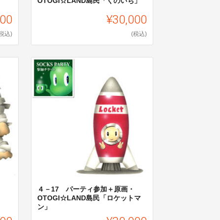
OTOGI☆LAND島民「くのいち」
000
¥30,000
(税込)
(税込)
４－17 パーティ参加＋原画・
OTOGI☆LAND島民「ロケットマ
ン」