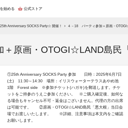
を始める
公式ストア
Anniversary SOCKS Party☆ 開催！
４－18 パーティ参加＋原画・OTOGI
chevron_right
＋原画・OTOGI☆LAND島民
①25th Anniversary SOCKS Party 参加 日時：2025年6月7日
(土) 11:30～14:30 場所：イリスウォーターテラスあやめ池
1階 Forest side ※参加チケット(ハガキ)を郵送します。チケ
ットをご持参のうえご参加ください。 ※ご購入確定後、如何な
る場合もキャンセル不可・返金はございません。代理の方の出席
は可能です。 ②原画・OTOGI☆LAND島民「悪大根」当日会
場でお渡しいたします。 ※詳細、注意事項は本文内をご確認
お願いします。