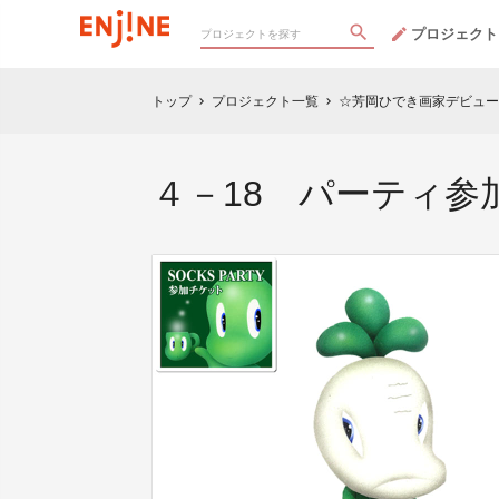
プロジェクト
トップ
プロジェクト一覧
☆芳岡ひでき画家デビュー25th 
chevron_right
chevron_right
４－18 パーティ参加