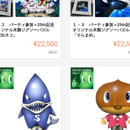
－２ パーティ参加＋25th記念
１－３ パーティ参加＋25th
リジナル木製ジグソーパズル
オリジナル木製ジグソーパズル
家出ネコ」
「そらまめ」
¥22,500
¥22,
(税込)