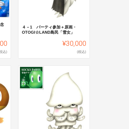
記念
４－1 パーティ参加＋原画・
OTOGI☆LAND島民「雪女」
500
¥30,000
(税込)
(税込)