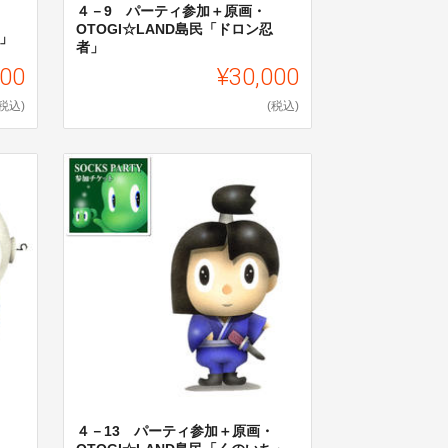
４－9 パーティ参加＋原画・
OTOGI☆LAND島民「ドロン忍
コ」
者」
000
¥30,000
(税込)
(税込)
４－13 パーティ参加＋原画・