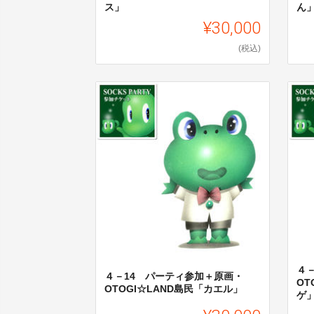
ス」
ん
¥30,000
(税込)
４
４－14 パーティ参加＋原画・
OT
OTOGI☆LAND島民「カエル」
ゲ