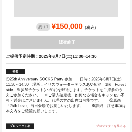
¥150,000
1
残り
(税込)
販売終了
ご提供予定時期：2025年6月7日(土)11:30~14:30
概要
①25th Anniversary SOCKS Party 参加 日時：2025年6月7日(土)
11:30～14:30 場所：イリスウォーターテラスあやめ池 1階 Forest
side ※参加チケット(ハガキ)を郵送します。チケットをご持参のう
えご参加ください。 ※ご購入確定後、如何なる場合もキャンセル不
可・返金はございません。代理の方の出席は可能です。 ②原画
「25th Love」当日会場でお渡しいたします。 ※詳細、注意事項は
本文内をご確認お願いします。
プロジェクト名
プロジェクトを見る
arrow_forward