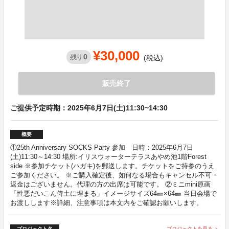
¥30,000
0
残り
(税込)
販売終了
ご提供予定時期：2025年6月7日(土)11:30~14:30
概要
①25th Anniversary SOCKS Party 参加 日時：2025年6月7日
(土)11:30～14:30 場所:イリスウォーターテラスあやめ池1階Forest
side ※参加チケット(ハガキ)を郵送します。チケットをご持参のうえ
ご参加ください。 ※ご購入確定後、如何なる場合もキャンセル不可・
返金はございません。代理の方の出席は可能です。 ②ミニmini原画
「性悪だいこん侍土に埋まる」イメージサイズ64㎜×64㎜ 当日会場で
お渡しします※詳細、注意事項は本文内をご確認お願いします。
プロジェクト名
プロジェクトを見る