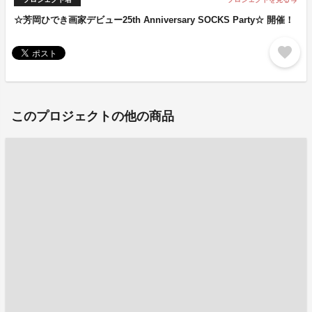
arrow_forward
☆芳岡ひでき画家デビュー25th Anniversary SOCKS Party☆ 開催！
favorite
このプロジェクトの他の商品