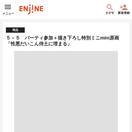
さがす
新規登録
メニュー
商品
５－５ パーティ参加＋描き下ろし特別ミニmini原画
「性悪だいこん侍土に埋まる」