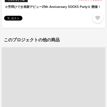
arrow_forward
☆芳岡ひでき画家デビュー25th Anniversary SOCKS Party☆ 開催！
favorite
このプロジェクトの他の商品