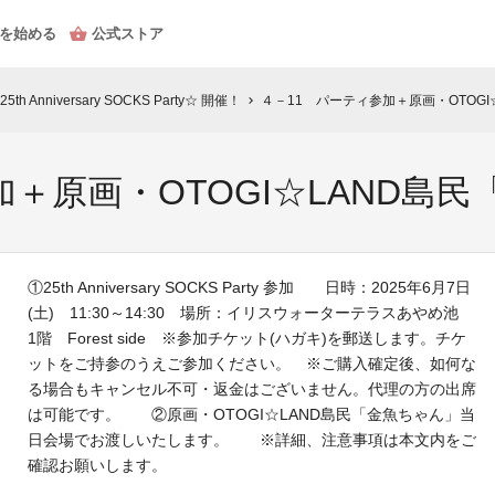
を始める
公式ストア
Anniversary SOCKS Party☆ 開催！
４－11 パーティ参加＋原画・OTOGI
chevron_right
加＋原画・OTOGI☆LAND島
①25th Anniversary SOCKS Party 参加 日時：2025年6月7日
(土) 11:30～14:30 場所：イリスウォーターテラスあやめ池
1階 Forest side ※参加チケット(ハガキ)を郵送します。チケ
ットをご持参のうえご参加ください。 ※ご購入確定後、如何な
る場合もキャンセル不可・返金はございません。代理の方の出席
は可能です。 ②原画・OTOGI☆LAND島民「金魚ちゃん」当
日会場でお渡しいたします。 ※詳細、注意事項は本文内をご
確認お願いします。