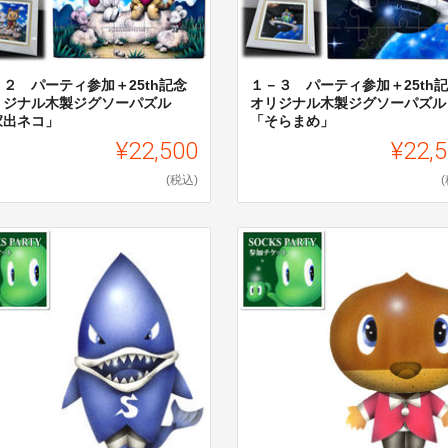
－２ パーティ参加＋25th記念
１－３ パーティ参加＋25th
リジナル木製ジグソーパズル
オリジナル木製ジグソーパズル
家出ネコ」
「そらまめ」
¥22,500
¥22,
(税込)