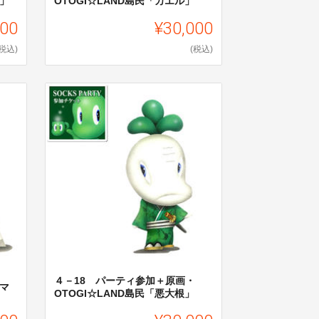
ち」
OTOGI☆LAND島民「カエル」
000
¥30,000
(税込)
(税込)
４－18 パーティ参加＋原画・
トマ
OTOGI☆LAND島民「悪大根」