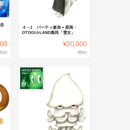
記念
４－1 パーティ参加＋原画・
OTOGI☆LAND島民「雪女」
500
¥30,000
(税込)
(税込)