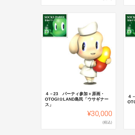
４－23 パーティ参加＋原画・
４
OTOGI☆LAND島民「ウサギナー
OT
ス」
¥30,000
(税込)