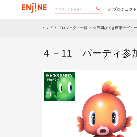
プロジェクト
トップ
プロジェクト一覧
☆芳岡ひでき画家デビュー25th 
chevron_right
chevron_right
４－11 パーティ参