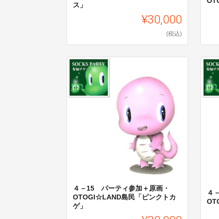
OT
ス」
¥30,000
(税込)
４－15 パーティ参加＋原画・
４
OTOGI☆LAND島民「ピンクトカ
OT
ゲ」