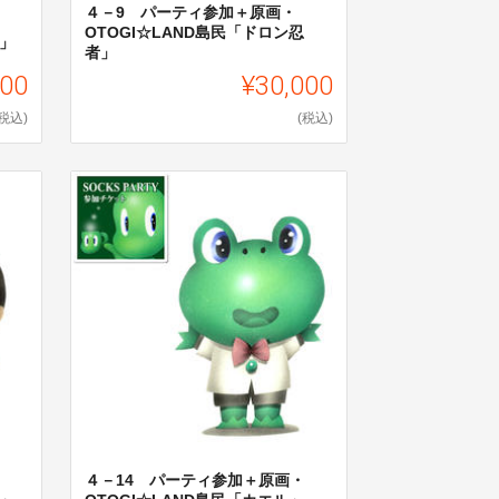
４－9 パーティ参加＋原画・
OTOGI☆LAND島民「ドロン忍
コ」
者」
000
¥30,000
(税込)
(税込)
４－14 パーティ参加＋原画・