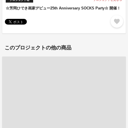
arrow_forward
☆芳岡ひでき画家デビュー25th Anniversary SOCKS Party☆ 開催！
favorite
このプロジェクトの他の商品