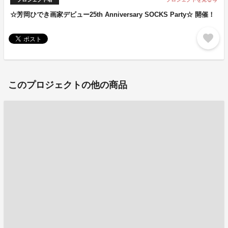
arrow_forward
☆芳岡ひでき画家デビュー25th Anniversary SOCKS Party☆ 開催！
favorite
このプロジェクトの他の商品