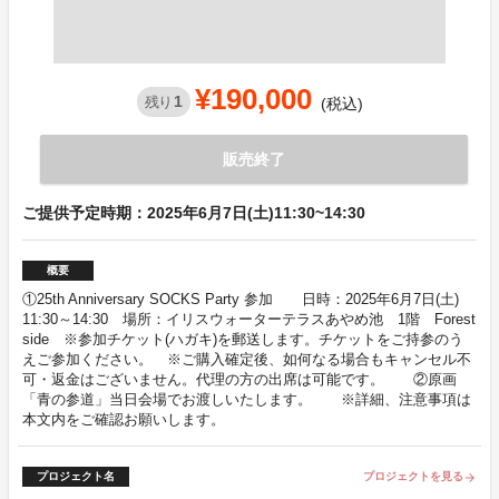
¥190,000
1
残り
(税込)
販売終了
ご提供予定時期：2025年6月7日(土)11:30~14:30
概要
①25th Anniversary SOCKS Party 参加 日時：2025年6月7日(土)
11:30～14:30 場所：イリスウォーターテラスあやめ池 1階 Forest
side ※参加チケット(ハガキ)を郵送します。チケットをご持参のう
えご参加ください。 ※ご購入確定後、如何なる場合もキャンセル不
可・返金はございません。代理の方の出席は可能です。 ②原画
「青の参道」当日会場でお渡しいたします。 ※詳細、注意事項は
本文内をご確認お願いします。
プロジェクト名
プロジェクトを見る
arrow_forward