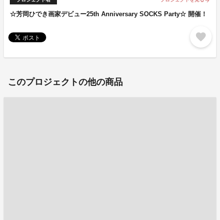
arrow_forward
☆芳岡ひでき画家デビュー25th Anniversary SOCKS Party☆ 開催！
favorite
このプロジェクトの他の商品