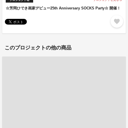
arrow_forward
☆芳岡ひでき画家デビュー25th Anniversary SOCKS Party☆ 開催！
favorite
このプロジェクトの他の商品