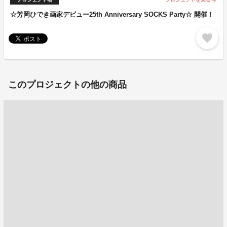
arrow_forward
☆芳岡ひでき画家デビュー25th Anniversary SOCKS Party☆ 開催！
favorite
このプロジェクトの他の商品