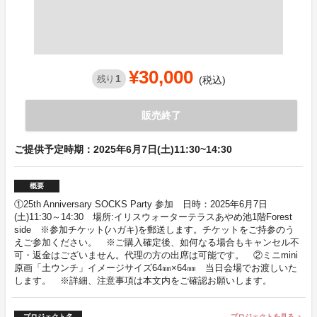
¥30,000
1
残り
(税込)
販売終了
ご提供予定時期：2025年6月7日(土)11:30~14:30
概要
①25th Anniversary SOCKS Party 参加 日時：2025年6月7日
(土)11:30～14:30 場所:イリスウォーターテラスあやめ池1階Forest
side ※参加チケット(ハガキ)を郵送します。チケットをご持参のう
えご参加ください。 ※ご購入確定後、如何なる場合もキャンセル不
可・返金はございません。代理の方の出席は可能です。 ②ミニmini
原画「土ウンチ」イメージサイズ64㎜×64㎜ 当日会場でお渡しいた
します。 ※詳細、注意事項は本文内をご確認お願いします。
プロジェクト名
プロジェクトを見る