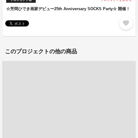
arrow_forward
☆芳岡ひでき画家デビュー25th Anniversary SOCKS Party☆ 開催！
favorite
このプロジェクトの他の商品