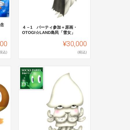
記念
４－1 パーティ参加＋原画・
OTOGI☆LAND島民「雪女」
500
¥30,000
(税込)
(税込)