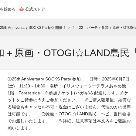
を始める
公式ストア
Anniversary SOCKS Party☆ 開催！
４－22 パーティ参加＋原画・OTOGI
chevron_right
＋原画・OTOGI☆LAND島民
①25th Anniversary SOCKS Party 参加 日時：2025年6月7日
(土) 11:30～14:30 場所：イリスウォーターテラスあやめ池
1階 Forest side ※参加チケット(ハガキ)を郵送します。チケ
ットをご持参のうえご参加ください。 ※ご購入確定後、如何な
る場合もキャンセル不可・返金はございません。代理の方の出席
は可能です。 ②原画・OTOGI☆LAND島民「ヘビ」当日会場
でお渡しいたします。 ※詳細、注意事項は本文内をご確認お
願いします。