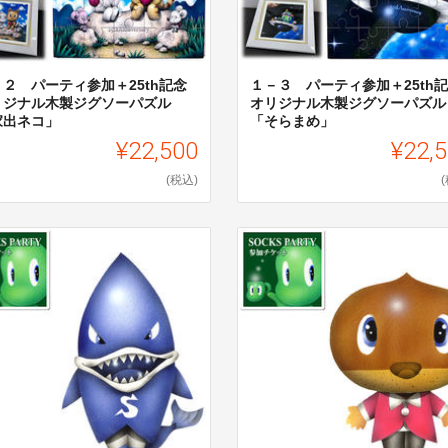
－２ パーティ参加＋25th記念
１－３ パーティ参加＋25th
リジナル木製ジグソーパズル
オリジナル木製ジグソーパズル
家出ネコ」
「そらまめ」
¥22,500
¥22,
(税込)