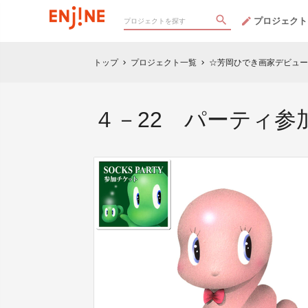
プロジェクト
トップ
プロジェクト一覧
☆芳岡ひでき画家デビュー25th 
chevron_right
chevron_right
４－22 パーティ参加