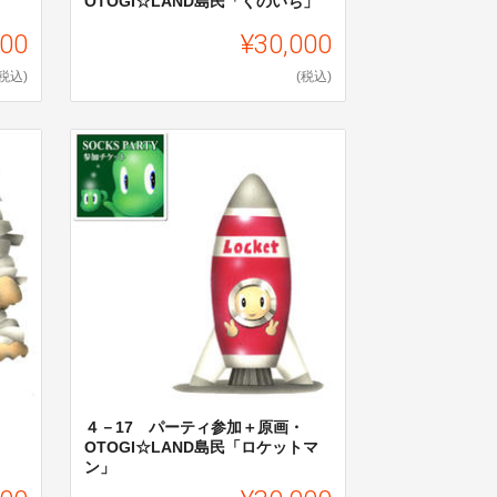
OTOGI☆LAND島民「くのいち」
000
¥30,000
(税込)
(税込)
４－17 パーティ参加＋原画・
OTOGI☆LAND島民「ロケットマ
ン」