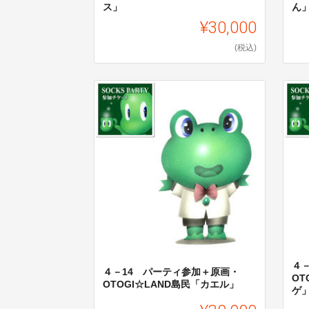
ス」
ん
¥30,000
(税込)
４
４－14 パーティ参加＋原画・
OT
OTOGI☆LAND島民「カエル」
ゲ