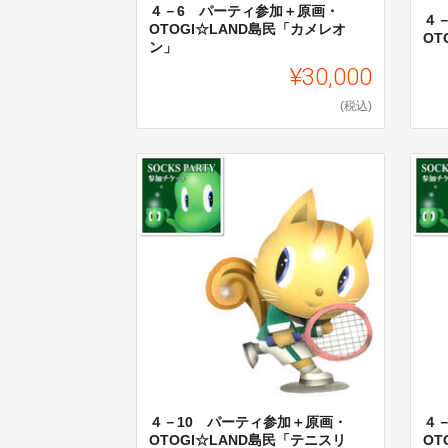
４－6 パーティ参加＋原画・
４
OTOGI☆LAND島民「カメレオ
OT
ン」
¥30,000
(税込)
４－10 パーティ参加＋原画・
４
OTOGI☆LAND島民「テニスリ
OT