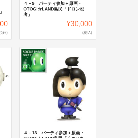
４－9 パーティ参加＋原画・
OTOGI☆LAND島民「ドロン忍
コ」
者」
000
¥30,000
(税込)
(税込)
４－13 パーティ参加＋原画・