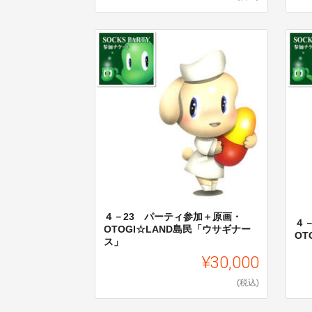
４－23 パーティ参加＋原画・
４
OTOGI☆LAND島民「ウサギナー
OT
ス」
¥30,000
(税込)