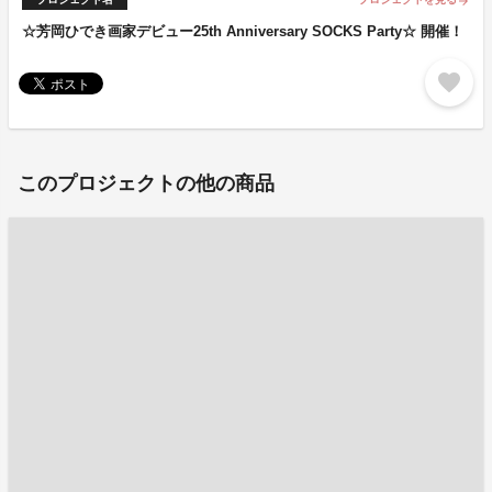
arrow_forward
☆芳岡ひでき画家デビュー25th Anniversary SOCKS Party☆ 開催！
favorite
このプロジェクトの他の商品