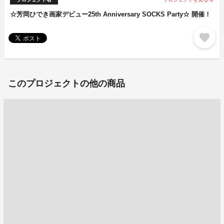
arrow_forward
☆芳岡ひでき画家デビュー25th Anniversary SOCKS Party☆ 開催！
favorite
このプロジェクトの他の商品